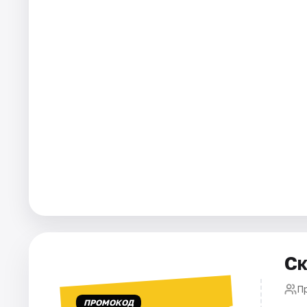
Города
Площадки
Артисты
Рейтинги
Ск
П
ПРОМОКОД