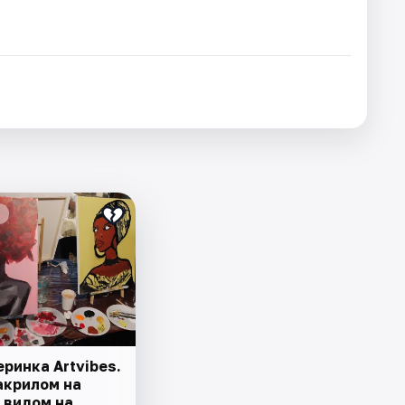
ринка Artvibes.
акрилом на
 видом на