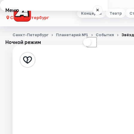
Меню
×
Концерты
Театр
С
Санкт-Петербург
Концерты
Санкт-Петербург
Планетарий №1
События
Звёзд
Ночной режим
☀
☾
Театр
Стендап
Выставки
Квесты
Экскурсии
Спорт
События