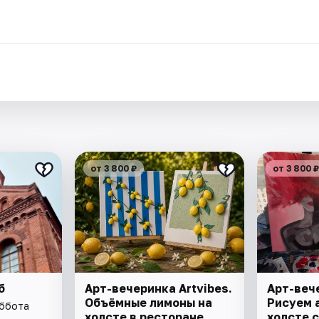
от 3 800 ₽
от 3 800 ₽
б
Арт-вечеринка Artvibes.
Арт-вече
Объёмные лимоны на
Рисуем 
уббота
холсте в ресторане
холсте с