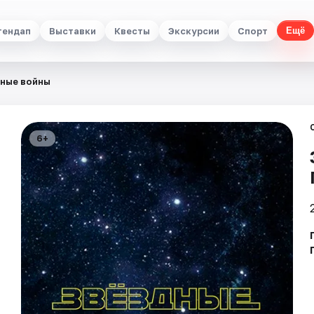
тендап
Выставки
Квесты
Экскурсии
Спорт
Ещё
ные войны
6+