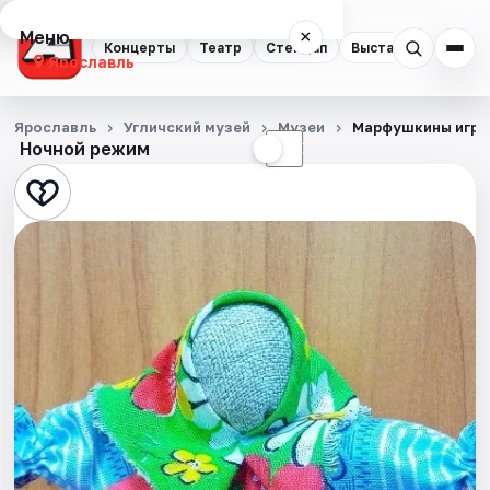
Меню
×
Концерты
Театр
Стендап
Выставки
Квест
Ярославль
Концерты
Ярославль
Угличский музей
Музеи
Марфушкины игру
Ночной режим
☀
☾
Театр
Стендап
Выставки
Квесты
Экскурсии
События