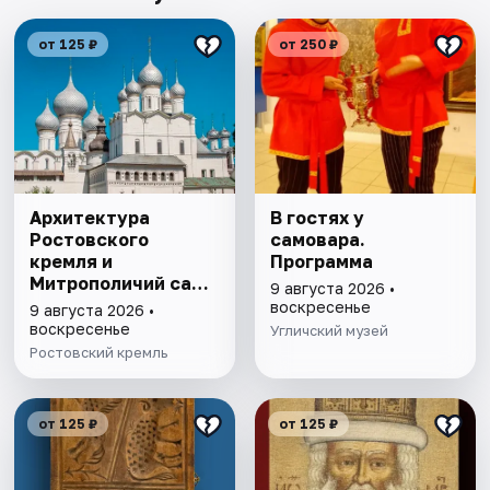
от 125 ₽
от 250 ₽
Архитектура
В гостях у
Ростовского
самовара.
кремля и
Программа
Митрополичий сад,
9 августа 2026 •
выставка
воскресенье
9 августа 2026 •
"Митрополичье
воскресенье
Угличский музей
варенье"
Ростовский кремль
от 125 ₽
от 125 ₽