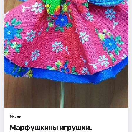
Города
Площадки
Артисты
Рейтинги
Музеи
Марфушкины игрушки.