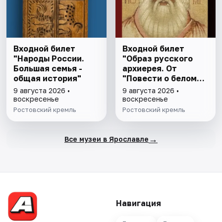
Входной билет
Входной билет
"Народы России.
"Образ русского
Большая семья -
архиерея. От
общая история"
"Повести о белом
клобуке" до
9 августа 2026 •
9 августа 2026 •
восстановления
воскресенье
воскресенье
патриаршества"
Ростовский кремль
Ростовский кремль
→
Все музеи в Ярославле
Навигация