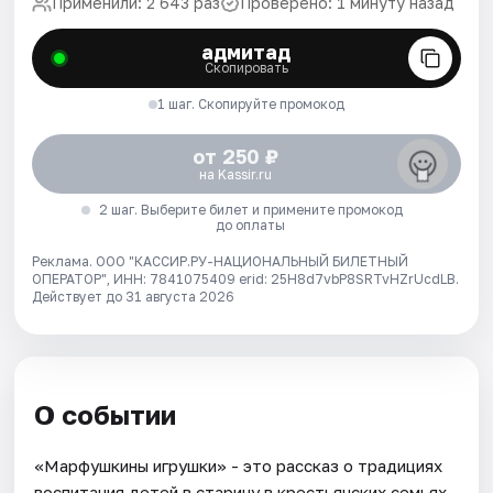
Применили: 2 643 раз
Проверено: 1 минуту назад
адмитад
Скопировать
1 шаг. Скопируйте промокод
от 250 ₽
на Kassir.ru
2 шаг. Выберите билет и примените промокод
до оплаты
Реклама. ООО "КАССИР.РУ-НАЦИОНАЛЬНЫЙ БИЛЕТНЫЙ
ОПЕРАТОР", ИНН: 7841075409 erid: 25H8d7vbP8SRTvHZrUcdLB.
Действует до 31 августа 2026
О событии
«Марфушкины игрушки» - это рассказ о традициях
воспитания детей в старину в крестьянских семьях