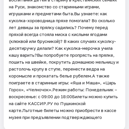
на Руси, знакомство со старинными играми,
игрушками и предметами быта.Вы узнаете: как
куколка-хороводница пряхе помогала? Во сколько
лет девицы за прялку садились? Почему перед
пряхой всегда стояла миска с кислыми ягодами
(клюквой или брусникой)? В каких случаях куколку-
десятиручку делали? Как куколка-мерочка учила
кашу варить?Вы попробуете пропрясть на прялке,
пошить на швейке, покрутить домашнюю мельницу и
растолочь крупу в ступе, перенести ведра на
коромысле и прокатать белье рубелем.А также
поиграете в старинные игры: «Яша и Маша», «Царь
Горох», «Челночок».Режим работы: Понедельник –
воскресенье: с 09:00 до 18:00Билеты можно купить
на сайте КАССИР.РУ по Пушкинской
карте.Льготные билеты можно приобрести в кассе
музея при предъявлении подтверждающего