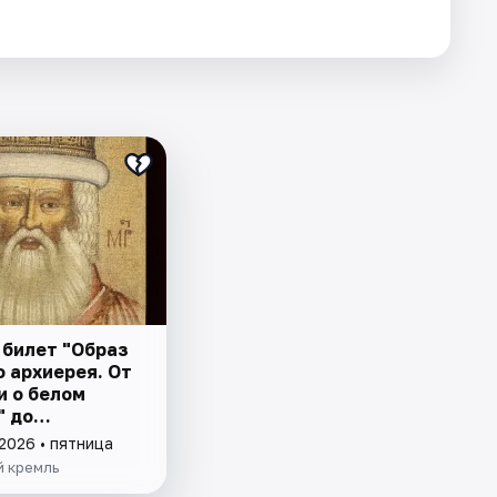
 билет "Образ
 архиерея. От
и о белом
" до
овления
2026 • пятница
шества"
й кремль