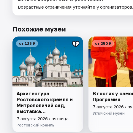
Возрастные ограничения уточняйте у организаторов
Похожие музеи
от 125 ₽
от 250 ₽
Архитектура
В гостях у само
Ростовского кремля и
Программа
Митрополичий сад,
7 августа 2026 • п
выставка
Угличский музей
"Митрополичье
7 августа 2026 • пятница
варенье"
Ростовский кремль