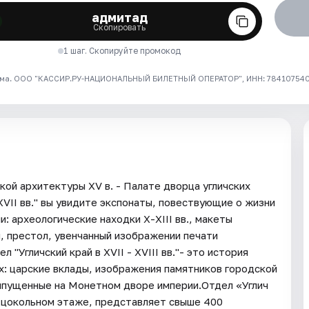
адмитад
Скопировать
1 шаг. Скопируйте промокод
ма. ООО "КАССИР.РУ-НАЦИОНАЛЬНЫЙ БИЛЕТНЫЙ ОПЕРАТОР", ИНН: 7841075409
кой архитектуры XV в. - Палате дворца угличских
 XVII вв." вы увидите экспонаты, повествующие о жизни
: археологические находки X-XIII вв., макеты
ы, престол, увенчанный изображении печати
"Угличский край в XVII - XVIII вв."- это история
х: царские вклады, изображения памятников городской
, выпущенные на Монетном дворе империи.Отдел «Углич
 цокольном этаже, представляет свыше 400