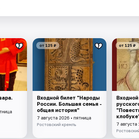
.
от 125 ₽
от 125 ₽
вара.
Входной билет "Народы
Входной
России. Большая семья -
русского
общая история"
"Повест
ятница
клобуке
7 августа 2026 • пятница
восстан
7 августа 
Ростовский кремль
патриар
Ростовски