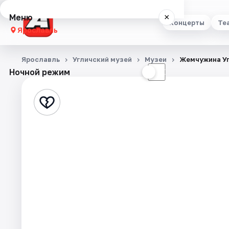
Меню
×
Концерты
Те
Ярославль
Концерты
Ярославль
Угличский музей
Музеи
Жемчужина Уг
Ночной режим
☀
☾
Театр
Стендап
Выставки
Квесты
Экскурсии
События