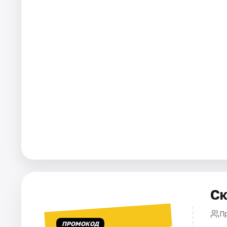
Города
Площадки
Артисты
Рейтинги
Ск
П
ПРОМОКОД