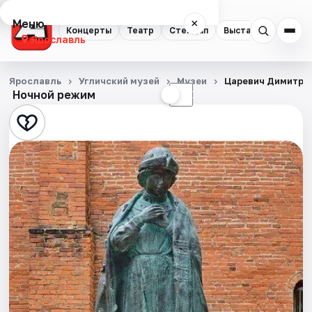
Меню
×
Концерты
Театр
Стендап
Выставки
Квест
Ярославль
Концерты
Ярославль
Угличский музей
Музеи
Царевич Димитрий
Ночной режим
☀
☾
Театр
Стендап
Выставки
Квесты
Экскурсии
События