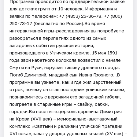
Программа проводится по предварительной заявке
для детских групп от 10 человек. Информация и
заявки по телефонам: +7 (4853) 25-36-78, +7 (800)
250-73-17 (бесплатно по России).Во время
интерактивной игры-расследования вы попробуете
разобраться в перипетиях одного из самых
загадочных событий русской истории,
произошедшего в Угличском кремле. 15 мая 1591
года звон набатного колокола возвестил о начале
Смуты на Руси, нарушив тишину древнего города.
Погиб Димитрий, младший сын Ивана Грозного...В
программе вы узнаете, как и где жил царственный
отрок, почему он стал последним угличским князем,
познакомитесь с версиями его загадочной гибели,
поиграете в старинные игры – свайку, бабки,
городки.Вы посетите:церковь царевича Димитрия
на Крови (XVII век) – мемориально-выставочный
комплекс «Святыни и реликвии угличской трагедии
XVI века»;палату дворца удельных князей (XV век) –