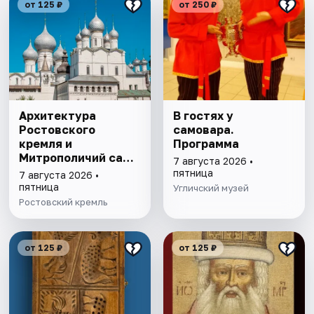
от 125 ₽
от 250 ₽
Архитектура
В гостях у
Ростовского
самовара.
кремля и
Программа
Митрополичий сад,
7 августа 2026 •
выставка
пятница
7 августа 2026 •
"Митрополичье
пятница
Угличский музей
варенье"
Ростовский кремль
от 125 ₽
от 125 ₽