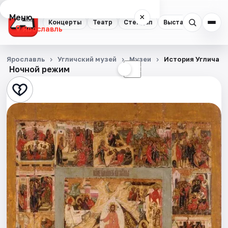
Меню
×
Концерты
Театр
Стендап
Выставки
Квест
Ярославль
Концерты
Ярославль
Угличский музей
Музеи
История Углича в
Ночной режим
☀
☾
Театр
Стендап
Выставки
Квесты
Экскурсии
События