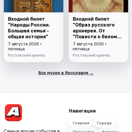
Входной билет
Входной билет
"Народы России.
"Образ русского
Большая семья -
архиерея. От
общая история"
"Повести о белом
клобуке" до
7 августа 2026 •
7 августа 2026 •
восстановления
пятница
пятница
патриаршества"
Ростовский кремль
Ростовский кремль
→
Все музеи в Ярославле
Навигация
Главная
Города
Самые яркие события в
Площадки
Артисты