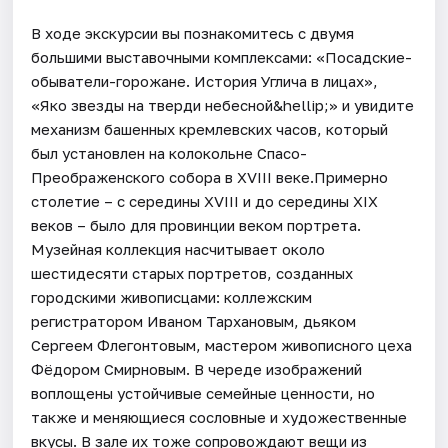
В ходе экскурсии вы познакомитесь с двумя
большими выставочными комплексами: «Посадские-
обыватели-горожане. История Углича в лицах»,
«Яко звезды на тверди небесной&hellip;» и увидите
механизм башенных кремлевских часов, который
был установлен на колокольне Спасо-
Преображенского собора в XVIII веке.Примерно
столетие – с середины XVIII и до середины XIX
веков – было для провинции веком портрета.
Музейная коллекция насчитывает около
шестидесяти старых портретов, созданных
городскими живописцами: коллежским
регистратором Иваном Тархановым, дьяком
Сергеем Флегонтовым, мастером живописного цеха
Фёдором Смирновым. В череде изображений
воплощены устойчивые семейные ценности, но
также и меняющиеся сословные и художественные
вкусы. В зале их тоже сопровождают вещи из