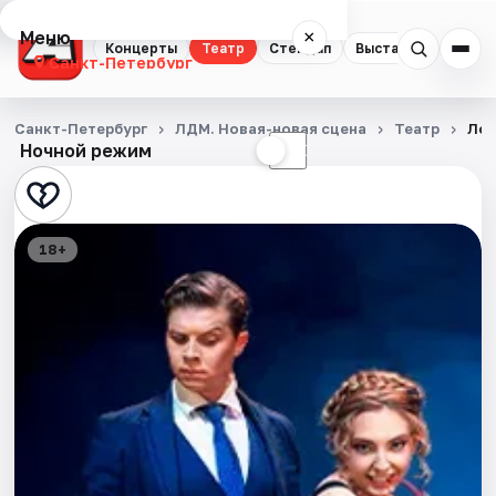
Меню
×
Концерты
Театр
Стендап
Выставки
Квест
Санкт-Петербург
Концерты
Санкт-Петербург
ЛДМ. Новая-новая сцена
Театр
Ло
Ночной режим
☀
☾
Театр
Стендап
18+
Выставки
Квесты
Экскурсии
Спорт
События