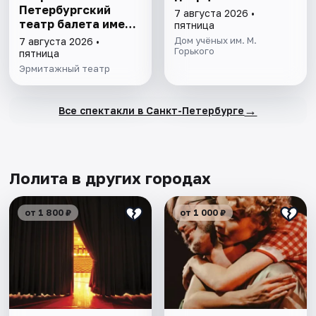
Петербургский
7 августа 2026 •
театр балета имени
пятница
П.И. Чайковского
Дом учёных им. М.
7 августа 2026 •
Горького
пятница
Эрмитажный театр
→
Все спектакли в Санкт-Петербурге
Лолита в других городах
от 1 800 ₽
от 1 000 ₽