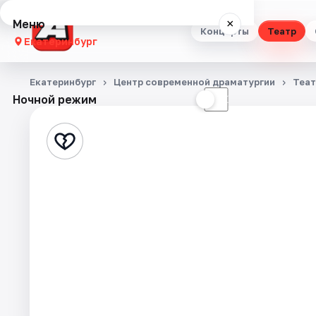
Меню
×
Концерты
Театр
Екатеринбург
Концерты
Екатеринбург
Центр современной драматургии
Теат
Ночной режим
☀
☾
Театр
Стендап
Выставки
Квесты
Экскурсии
Спорт
События