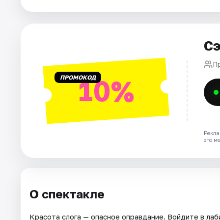
Города
Сэ
Площадки
П
Артисты
ПРОМОКОД
10%
Рейтинги
Рекла
это м
О спектакле
Красота слога — опасное оправдание. Войдите в лаб