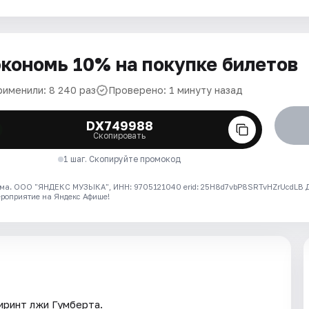
кономь 10% на покупке билетов
рименили: 8 240 раз
Проверено: 1 минуту назад
DX749988
Скопировать
1 шаг. Скопируйте промокод
ма. ООО "ЯНДЕКС МУЗЫКА", ИНН: 9705121040 erid: 25H8d7vbP8SRTvHZrUcdLB
ероприятие на Яндекс Афише!
иринт лжи Гумберта.