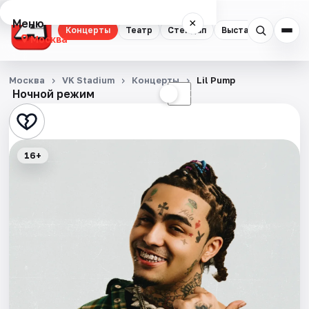
Меню
×
Концерты
Театр
Стендап
Выставки
Квест
Москва
Концерты
Москва
VK Stadium
Концерты
Lil Pump
Ночной режим
☀
☾
Театр
Стендап
16+
Выставки
Квесты
Экскурсии
Спорт
События