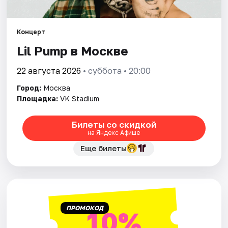
Города
Концерт
Lil Pump в Москве
Площадки
22 августа 2026
• суббота • 20:00
Артисты
Город:
Москва
Рейтинги
Площадка:
VK Stadium
Билеты со скидкой
на Яндекс Афише
Еще билеты
ПРОМОКОД
10%