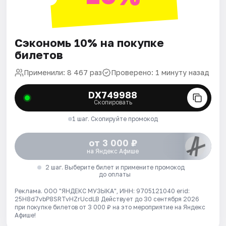
Сэкономь 10% на покупке
билетов
Применили: 8 467 раз
Проверено: 1 минуту назад
DX749988
Скопировать
1 шаг. Скопируйте промокод
от 3 000 ₽
на Яндекс Афише
2 шаг. Выберите билет и примените промокод
до оплаты
Реклама. ООО "ЯНДЕКС МУЗЫКА", ИНН: 9705121040 erid:
25H8d7vbP8SRTvHZrUcdLB
Действует до 30 сентября 2026
при покупке билетов от 3 000 ₽ на это мероприятие на Яндекс
Афише!