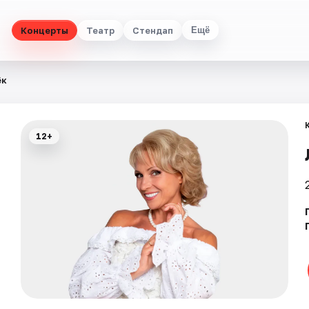
Концерты
Театр
Стендап
Ещё
ёк
12+