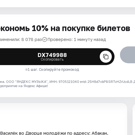
кономь 10% на покупке билетов
рименили: 8 078 раз
Проверено: 1 минуту назад
DX749988
Скопировать
1 шаг. Скопируйте промокод
ма. ООО "ЯНДЕКС МУЗЫКА", ИНН: 9705121040 erid: 25H8d7vbP8SRTvHZrUcdLB
ероприятие на Яндекс Афише!
 Василёк во Дворце молодёжи по адресу: Абакан,