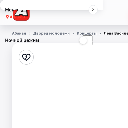
Меню
×
Абакан
Концерты
Абакан
Дворец молодёжи
Концерты
Лена Васил
Ночной режим
☀
☾
Театр
Стендап
События
Города
Площадки
Артисты