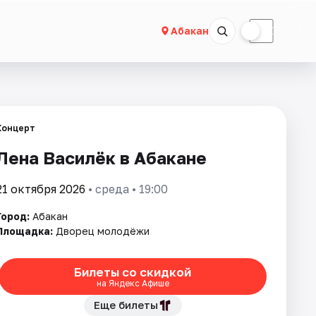
☀
☾
Абакан
Концерт
Лена Василёк в Абакане
21 октября 2026
• среда • 19:00
Город:
Абакан
Площадка:
Дворец молодёжи
Билеты со скидкой
на Яндекс Афише
Еще билеты