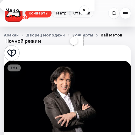
Меню
×
Концерты
Театр
Стендап
Абакан
Концерты
Абакан
Дворец молодёжи
Концерты
Кай Метов
Ночной режим
☀
☾
Театр
Стендап
12+
События
Города
Площадки
Артисты