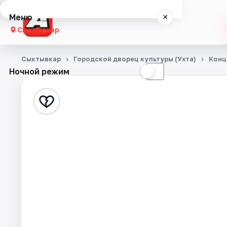
Меню
×
Сыктывкар
Концерты
Сыктывкар
Городской дворец культуры (Ухта)
Конц
Ночной режим
☀
☾
Театр
Стендап
События
Города
Площадки
Артисты