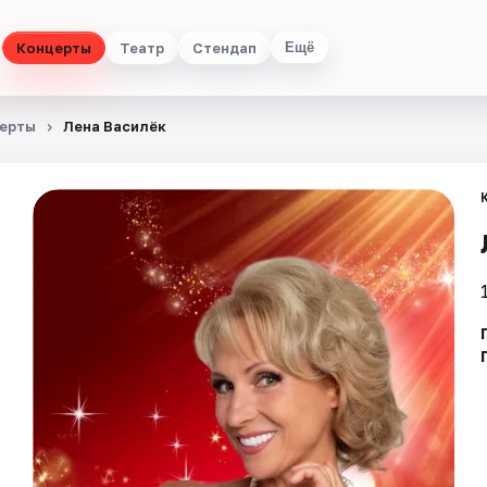
Концерты
Театр
Стендап
Ещё
ерты
Лена Василёк