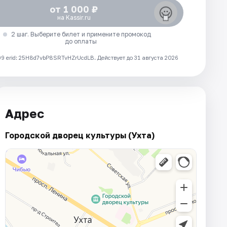
от 1 000 ₽
на Kassir.ru
2 шаг. Выберите билет и примените промокод
до оплаты
 erid: 25H8d7vbP8SRTvHZrUcdLB.
Действует до 31 августа 2026
Адрес
Городской дворец культуры (Ухта)