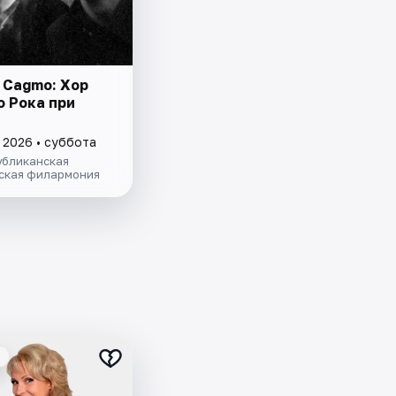
 Cagmo: Хор
о Рока при
 2026 • суббота
убликанская
ская филармония