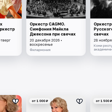
х
Оркестр CAGMO.
Оркестр
Оркестр
Симфония Майкла
Русског
Джексона при свечах
свечах
етверг
20 декабря 2026 •
28 ноября
воскресенье
Коми респ
академиче
Филармония
от 1 000 ₽
от 1 500 ₽