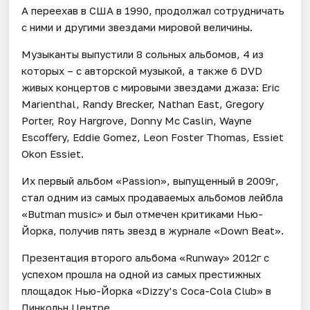
А переехав в США в 1990, продолжал сотрудничать
с ними и другими звездами мировой величины.
Музыканты выпустили 8 сольных альбомов, 4 из
которых – с авторской музыкой, а также 6 DVD
живых концертов с мировыми звездами джаза: Eric
Marienthal, Randy Brecker, Nathan East, Gregory
Porter, Roy Hargrove, Donny Mc Caslin, Wayne
Escoﬀery, Eddie Gomez, Leon Foster Thomas, Essiet
Okon Essiet.
Их первый альбом «Passion», выпущенный в 2009г,
стал одним из самых продаваемых альбомов лeйбла
«Butman music» и был отмечен критиками Нью-
Йорка, получив пять звезд в журнале «Down Beat».
Презентация второго альбома «Runway» 2012г с
успехом прошла на одной из самых престижных
площадок Нью-Йорка «Dizzy’s Coca-Cola Club» в
Линкольн Центре.