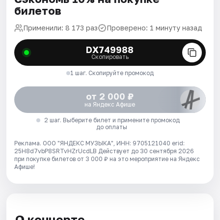
билетов
Применили: 8 173 раз
Проверено: 1 минуту назад
DX749988
Скопировать
1 шаг. Скопируйте промокод
от 2 000 ₽
на Яндекс Афише
2 шаг. Выберите билет и примените промокод
до оплаты
Реклама. ООО "ЯНДЕКС МУЗЫКА", ИНН: 9705121040 erid:
25H8d7vbP8SRTvHZrUcdLB
Действует до 30 сентября 2026
при покупке билетов от 3 000 ₽ на это мероприятие на Яндекс
Афише!
О концерте