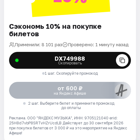
Сэкономь 10% на покупке
билетов
Применили: 8 101 раз
Проверено: 1 минуту назад
DX749988
Скопировать
1 шаг. Скопируйте промокод
от 600 ₽
на Яндекс Афише
2 шаг. Выберите билет и примените промокод
до оплаты
Реклама. ООО "ЯНДЕКС МУЗЫКА", ИНН: 9705121040 erid:
25H8d7vbP8SRTvHZrUcdLB
Действует до 30 сентября 2026
при покупке билетов от 3 000 ₽ на это мероприятие на Яндекс
Афише!