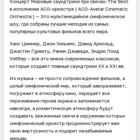
Концерт Мировые саундтреки при свечах-The Best
в исполнении АСО-оркестра ( ACO-Avatar Cinematic
Orchestra ) — Это мультимедийное симфоническое
шоу, где собраны лучшие мелодии из самых
популярных культовых фильмов всего мира.
Ханс Циммер, Джон Уильямс, Дэвид Арнольд,
Джастин Гурвитц, Рамин Джавади, Эндрю Лоид
Уэббер – всё это имена современных классиков,
которые создают главные саундтреки XX и XXI вв.
Их музыка – не просто сопровождение фильмов, а
целый симфонический мир, который завораживает,
погружает в атмосферу кино, передаёт все
переживания героев экрана и запоминается
навсегда, а романтическую атмосферу будут
создавать зажженные свечи в окружении которых
симфонический оркестр продемонстрирует вам
свою виртуозность и подарит незабываемые
эмоции.