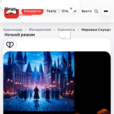
Меню
×
Концерты
Театр
Стендап
Выставки
Квест
Краснодар
Концерты
Краснодар
Филармония
Концерты
Мировые Саундтре
Ночной режим
☀
☾
Театр
Стендап
Выставки
Квесты
Экскурсии
Спорт
События