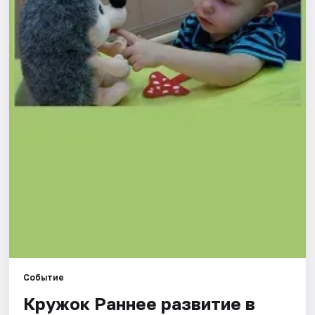
Города
Площадки
Артисты
Рейтинги
Событие
Кружок Раннее развитие в