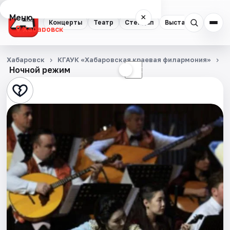
Меню
×
Концерты
Театр
Стендап
Выставки
Экску
Хабаровск
Концерты
Хабаровск
КГАУК «Хабаровская краевая филармония»
С
Ночной режим
☀
☾
Театр
Стендап
Выставки
Экскурсии
Спорт
События