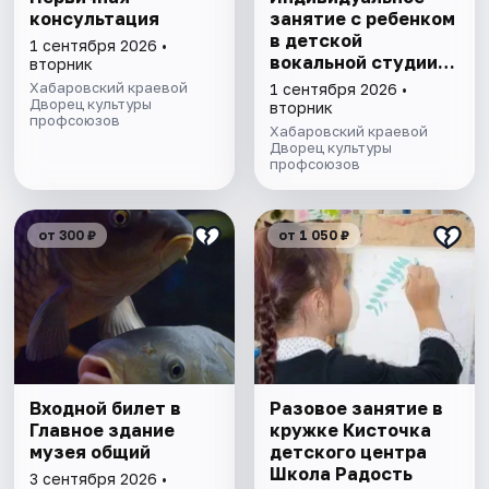
консультация
занятие с ребенком
в детской
1 сентября 2026 •
вокальной студии
вторник
Звездочки
Хабаровский краевой
1 сентября 2026 •
Дворец культуры
вторник
профсоюзов
Хабаровский краевой
Дворец культуры
профсоюзов
от 300 ₽
от 1 050 ₽
Входной билет в
Разовое занятие в
Главное здание
кружке Кисточка
музея общий
детского центра
Школа Радость
3 сентября 2026 •