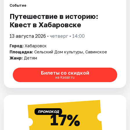
Города
Событие
Путешествие в историю:
Площадки
Квест в Хабаровске
Артисты
13 августа 2026
• четверг • 14:00
Рейтинги
Город:
Хабаровск
Площадка:
Сельский Дом культуры, Савинское
Жанр:
Детям
Билеты со скидкой
на Kassir.ru
ПРОМОКОД
17%