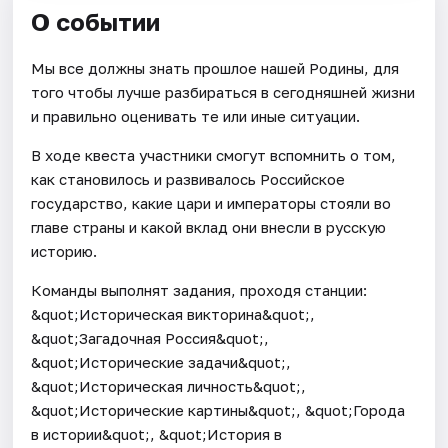
О событии
Мы все должны знать прошлое нашей Родины, для
того чтобы лучше разбираться в сегодняшней жизни
и правильно оценивать те или иные ситуации.
В ходе квеста участники смогут вспомнить о том,
как становилось и развивалось Российское
государство, какие цари и императоры стояли во
главе страны и какой вклад они внесли в русскую
историю.
Команды выполнят задания, проходя станции:
&quot;Историческая викторина&quot;,
&quot;Загадочная Россия&quot;,
&quot;Исторические задачи&quot;,
&quot;Историческая личность&quot;,
&quot;Исторические картины&quot;, &quot;Города
в истории&quot;, &quot;История в