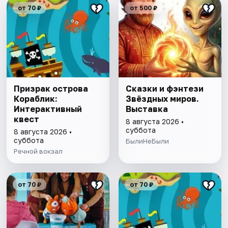
от 70 ₽
от 500 ₽
Призрак острова
Сказки и фэнтези
Кораблик:
Звёздных миров.
Интерактивный
Выставка
квест
8 августа 2026 •
суббота
8 августа 2026 •
суббота
БылиНеБыли
Речной вокзал
от 70 ₽
от 70 ₽