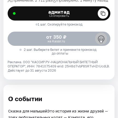
Применили: 2 711 раз
Проверено: 1 минуту назад
адмитад
Скопировать
1 шаг. Скопируйте промокод
от 350 ₽
на Kassir.ru
2 шаг. Выберите билет и примените промокод
до оплаты
Реклама. ООО "КАССИР.РУ-НАЦИОНАЛЬНЫЙ БИЛЕТНЫЙ
ОПЕРАТОР", ИНН: 7841075409 erid: 25H8d7vbP8SRTvHZrUcdLB.
Действует до 31 августа 2026
О событии
Сказка для малышейЭто история из жизни друзей —
трёх любознательных котят — Компота, его