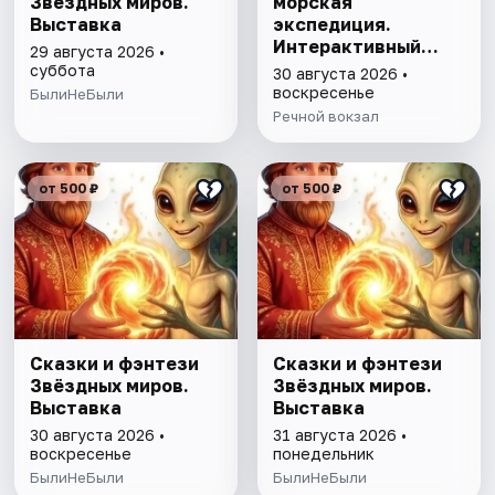
Звёздных миров.
морская
Выставка
экспедиция.
Интерактивный
29 августа 2026 •
спектакль для
суббота
30 августа 2026 •
детей на Арт-барже
воскресенье
БылиНеБыли
"Кубрик" + прогулка
Речной вокзал
на теплоходе
от 500 ₽
от 500 ₽
Сказки и фэнтези
Сказки и фэнтези
Звёздных миров.
Звёздных миров.
Выставка
Выставка
30 августа 2026 •
31 августа 2026 •
воскресенье
понедельник
БылиНеБыли
БылиНеБыли