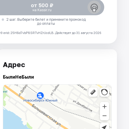
от 500 ₽
на Kassir.ru
2 шаг. Выберите билет и примените промокод
до оплаты
 erid: 25H8d7vbP8SRTvHZrUcdLB.
Действует до 31 августа 2026
Адрес
БылиНеБыли