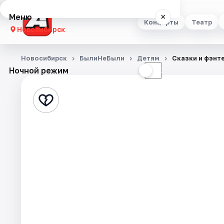
Меню
×
Концерты
Театр
Новосибирск
Концерты
Новосибирск
БылиНеБыли
Детям
Сказки и фэнт
Ночной режим
☀
☾
Театр
Стендап
Выставки
Квесты
Экскурсии
Спорт
События