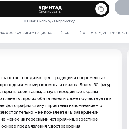
адмитад
Скопировать
1 шаг. Скопируйте промокод
ма. ООО "КАССИР.РУ-НАЦИОНАЛЬНЫЙ БИЛЕТНЫЙ ОПЕРАТОР", ИНН: 7841075409
остранство, соединяющее традиции и современные
проводником в мир космоса и сказок. Более 50 фигур
открыть свои тайны, а мультимедийные экраны -
о планеты, про их обитателей и даже поучаствуете в
ые фотографии станут приятным напоминанием о
 самостоятельно – не пожалеете! В завершении
с не менее интересными историями!Возрастное
а основе предъявления удостоверения,