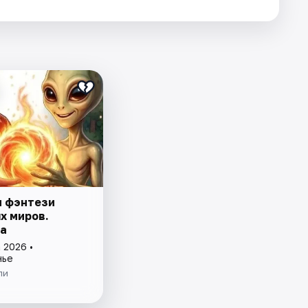
и фэнтези
х миров.
а
 2026 •
нье
ли