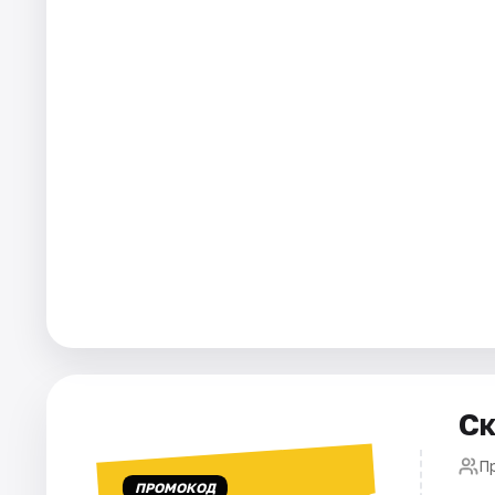
Города
Площадки
Артисты
Рейтинги
Ск
П
ПРОМОКОД