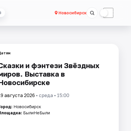
☀
☾
Новосибирск
ё
Детям
Сказки и фэнтези Звёздных
миров. Выставка в
Новосибирске
19 августа 2026
• среда • 15:00
Город:
Новосибирск
Площадка:
БылиНеБыли