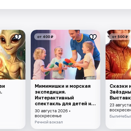
.
от 400 ₽
от 500 ₽
зи
Мимимишки и морская
Сказки 
.
экспедиция.
Звёздны
Интерактивный
Выставк
спектакль для детей на
23 августа
Арт-барже "Кубрик" +
воскресе
30 августа 2026 •
прогулка на теплоходе
воскресенье
БылиНеБы
Речной вокзал