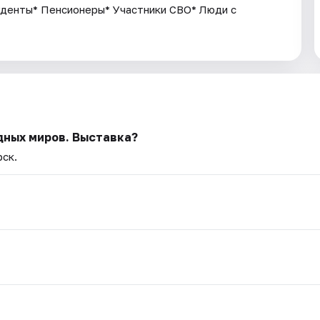
уденты* Пенсионеры* Участники СВО* Люди с
дных миров. Выставка?
рск.