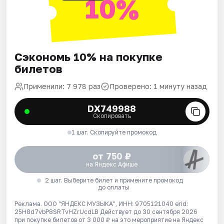
10%
Сэкономь 10% на покупке
билетов
Применили: 7 978 раз
Проверено: 1 минуту назад
DX749988
Скопировать
1 шаг. Скопируйте промокод
от 750 ₽
на Яндекс Афише
2 шаг. Выберите билет и примените промокод
до оплаты
Реклама. ООО "ЯНДЕКС МУЗЫКА", ИНН: 9705121040 erid:
25H8d7vbP8SRTvHZrUcdLB
Действует до 30 сентября 2026
при покупке билетов от 3 000 ₽ на это мероприятие на Яндекс