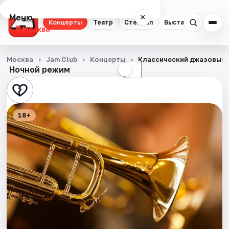
Меню
×
Концерты
Театр
Стендап
Выставки
Квест
Москва
Концерты
Москва
Jam Club
Концерты
Классический джазовый 
Ночной режим
☀
☾
Театр
Стендап
18+
Выставки
Квесты
Экскурсии
Спорт
События