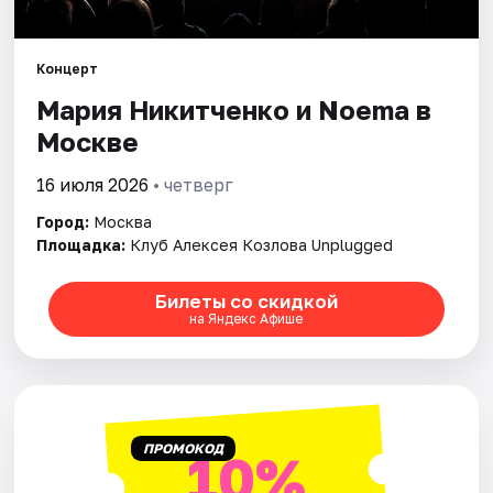
Города
Концерт
Мария Никитченко и Noema в
Площадки
Москве
Артисты
16 июля 2026
• четверг
Рейтинги
Город:
Москва
Площадка:
Клуб Алексея Козлова Unplugged
Билеты со скидкой
на Яндекс Афише
ПРОМОКОД
10%