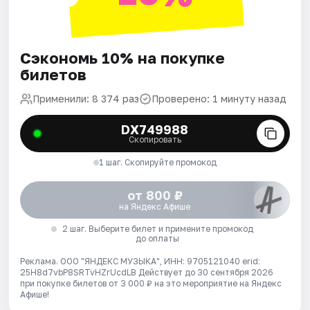
Сэкономь 10% на покупке
билетов
Применили: 8 374 раз
Проверено: 1 минуту назад
DX749988
Скопировать
1 шаг. Скопируйте промокод
от 800 ₽
на Яндекс Афише
2 шаг. Выберите билет и примените промокод
до оплаты
Реклама. ООО "ЯНДЕКС МУЗЫКА", ИНН: 9705121040 erid:
25H8d7vbP8SRTvHZrUcdLB
Действует до 30 сентября 2026
при покупке билетов от 3 000 ₽ на это мероприятие на Яндекс
Афише!