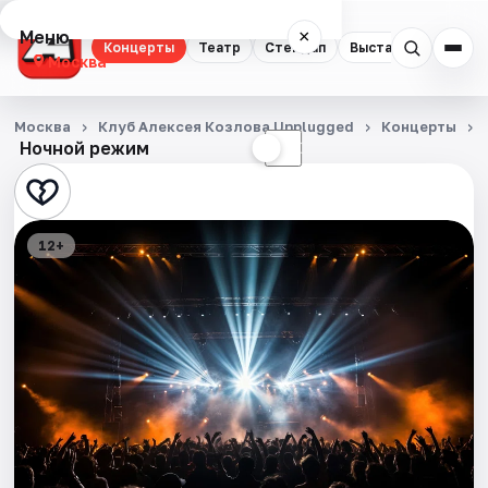
Меню
×
Концерты
Театр
Стендап
Выставки
Квест
Москва
Концерты
Москва
Клуб Алексея Козлова Unplugged
Концерты
Ночной режим
☀
☾
Театр
Стендап
12+
Выставки
Квесты
Экскурсии
Спорт
События