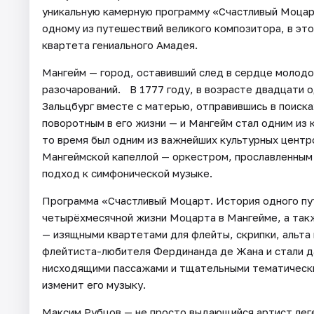
уникальную камерную программу «Счастливый Моцар
одному из путешествий великого композитора, в эт
квартета гениального Амадея.
Мангейм — город, оставивший след в сердце молодо
разочарований. В 1777 году, в возрасте двадцати 
Зальцбург вместе с матерью, отправившись в поиск
поворотным в его жизни — и Мангейм стал одним из к
то время был одним из важнейших культурных центр
Мангеймской капеллой — оркестром, прославленным 
подход к симфонической музыке.
Программа «Счастливый Моцарт. История одного пу
четырёхмесячной жизни Моцарта в Мангейме, а такж
— изящными квартетами для флейты, скрипки, альта 
флейтиста-любителя Фердинанда де Жана и стали д
нисходящими пассажами и тщательными тематически
изменит его музыку.
Максим Рубцов — не просто выдающийся артист леге