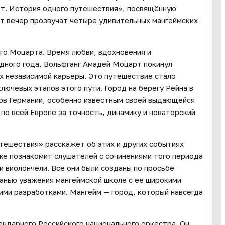
т. История одного путешествия», посвящённую
от вечер прозвучат четыре удивительных мангеймских
го Моцарта. Время любви, вдохновения и
одного года, Вольфганг Амадей Моцарт покинул
ах независимой карьеры. Это путешествие стало
лючевых этапов этого пути. Город на берегу Рейна в
ов Германии, особенно известным своей выдающейся
по всей Европе за точность, динамику и новаторский
тешествия» расскажет об этих и других событиях
е познакомит слушателей с сочинениями того периода
и виолончели. Все они были созданы по просьбе
анью уважения мангеймской школе с её широкими
ми разработками. Мангейм — город, который навсегда
ндарного Российского национального оркестра. Он