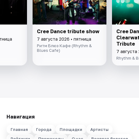
Cree Dance tribute show
Cree Dan
Clearwat
ятница
7 августа 2026 • пятница
Tribute
Ритм Блюз Кафе (Rhythm &
Blues Cafe)
7 августа 
Rhythm & B
Навигация
Главная
Города
Площадки
Артисты
Рейтинги
Промокоды
О нас
Возврат билетов