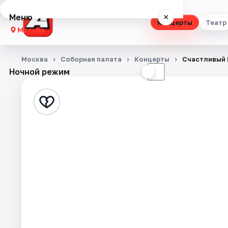
Меню
×
Концерты
Театр
Москва
Концерты
Москва
Соборная палата
Концерты
Cчастливый 
Ночной режим
☀
☾
Театр
Стендап
Выставки
Квесты
Экскурсии
Спорт
События