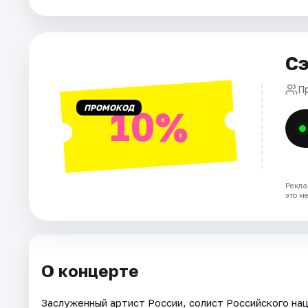
Города
Сэ
Площадки
П
Артисты
ПРОМОКОД
10%
Рейтинги
Рекла
это м
О концерте
Заслуженный артист России, солист Российского на