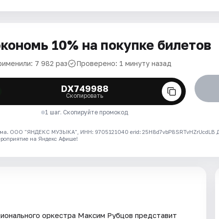
кономь 10% на покупке билетов
рименили: 7 982 раз
Проверено: 1 минуту назад
DX749988
Скопировать
1 шаг. Скопируйте промокод
ма. ООО "ЯНДЕКС МУЗЫКА", ИНН: 9705121040 erid: 25H8d7vbP8SRTvHZrUcdLB
ероприятие на Яндекс Афише!
ционального оркестра Максим Рубцов представит