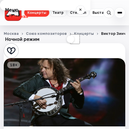
Меню
×
Концерты
Театр
Стендап
Выставки
Квест
Москва
Концерты
Москва
Союз композиторов
Концерты
Виктор Зинчу
Ночной режим
☀
☾
Театр
Стендап
18+
Выставки
Квесты
Экскурсии
Спорт
События