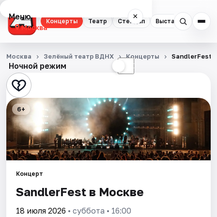
Меню
×
Концерты
Театр
Стендап
Выставки
Квест
Москва
Концерты
Москва
Зелёный театр ВДНХ
Концерты
SandlerFest
Ночной режим
☀
☾
Театр
Стендап
6+
Выставки
Квесты
Экскурсии
Концерт
Спорт
SandlerFest в Москве
События
18 июля 2026
• суббота • 16:00