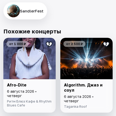
SandlerFest
Похожие концерты
от 1 000 ₽
от 2 500 ₽
Afro-Dite
Algorithm. Джаз и
соул
6 августа 2026 •
четверг
6 августа 2026 •
четверг
Ритм Блюз Кафе & Rhythm
Blues Cafe
Taganka Roof