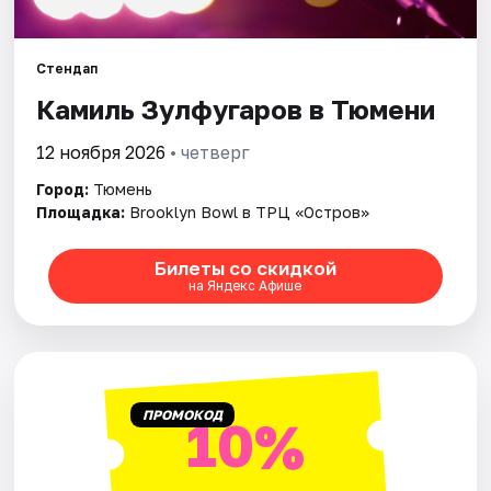
Города
Стендап
Камиль Зулфугаров в Тюмени
Площадки
12 ноября 2026
• четверг
Артисты
Город:
Тюмень
Рейтинги
Площадка:
Brooklyn Bowl в ТРЦ «Остров»
Билеты со скидкой
на Яндекс Афише
ПРОМОКОД
10%