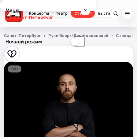
Меню
×
Концерты
Театр
Стендап
Выставки
Квест
Санкт-Петербург
Концерты
Санкт-Петербург
Руки Вверх! Бар Московский
Стендап
Ночной режим
☀
☾
Театр
Стендап
18+
Выставки
Квесты
Экскурсии
Спорт
События