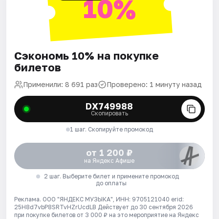
10%
Сэкономь 10% на покупке
билетов
Применили: 8 691 раз
Проверено: 1 минуту назад
DX749988
Скопировать
1 шаг. Скопируйте промокод
от 1 200 ₽
на Яндекс Афише
2 шаг. Выберите билет и примените промокод
до оплаты
Реклама. ООО "ЯНДЕКС МУЗЫКА", ИНН: 9705121040 erid:
25H8d7vbP8SRTvHZrUcdLB
Действует до 30 сентября 2026
при покупке билетов от 3 000 ₽ на это мероприятие на Яндекс