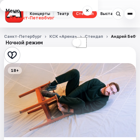
Меню
×
Концерты
Театр
Стендап
Выставки
Квест
Санкт-Петербург
Концерты
Санкт-Петербург
КСК «Арена»
Стендап
Андрей Бебу
Ночной режим
☀
☾
Театр
Стендап
18+
Выставки
Квесты
Экскурсии
Спорт
События