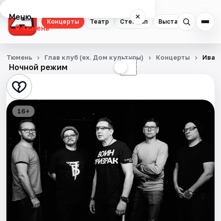
Меню
×
Концерты
Театр
Стендап
Выставки
Квест
Тюмень
Концерты
Тюмень
Глав клуб (ex. Дом культуры)
Концерты
Иван 
Ночной режим
☀
☾
Театр
Стендап
16+
Выставки
Квесты
Экскурсии
Спорт
События