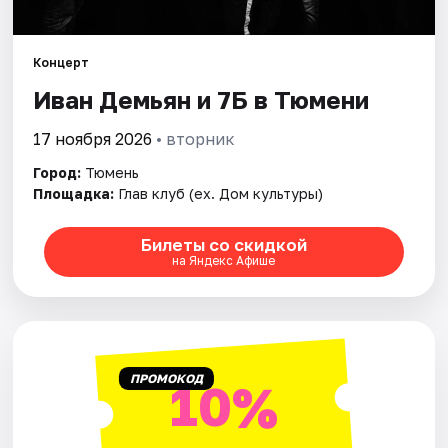
Города
Концерт
Иван Демьян и 7Б в Тюмени
Площадки
17 ноября 2026
• вторник
Артисты
Город:
Тюмень
Рейтинги
Площадка:
Глав клуб (ex. Дом культуры)
Билеты со скидкой
на Яндекс Афише
ПРОМОКОД
10%