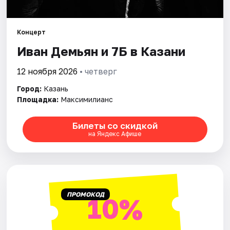
Города
Концерт
Иван Демьян и 7Б в Казани
Площадки
12 ноября 2026
• четверг
Артисты
Город:
Казань
Рейтинги
Площадка:
Максимилианс
Билеты со скидкой
на Яндекс Афише
ПРОМОКОД
10%