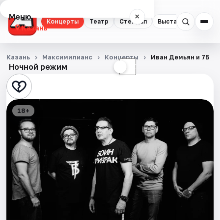
Меню
×
Концерты
Театр
Стендап
Выставки
Квест
Казань
Концерты
Казань
Максимилианс
Концерты
Иван Демьян и 7Б
Ночной режим
☀
☾
Театр
Стендап
18+
Выставки
Квесты
Экскурсии
Спорт
События