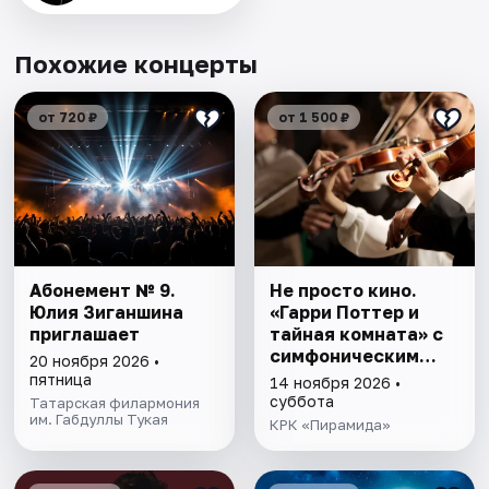
Похожие концерты
от 720 ₽
от 1 500 ₽
Абонемент № 9.
Не просто кино.
Юлия Зиганшина
«Гарри Поттер и
приглашает
тайная комната» с
симфоническим
20 ноября 2026 •
оркестром
пятница
14 ноября 2026 •
суббота
Татарская филармония
им. Габдуллы Тукая
КРК «Пирамида»