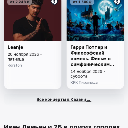
от 2 248 ₽
от 1 500 ₽
Leanje
Гарри Поттер и
Философский
20 ноября 2026 •
камень. Фильм с
пятница
симфоническим
Korston
оркестром
14 ноября 2026 •
суббота
КРК Пирамида
→
Все концерты в Казани
Иван Демьян и 7Б в других городах