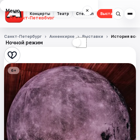
Меню
×
Концерты
Театр
Стендап
Выставки
Квест
Санкт-Петербург
Концерты
Санкт-Петербург
Анненкирхе
Выставки
История всег
Ночной режим
☀
☾
Театр
Стендап
6+
Выставки
Квесты
Экскурсии
Спорт
События