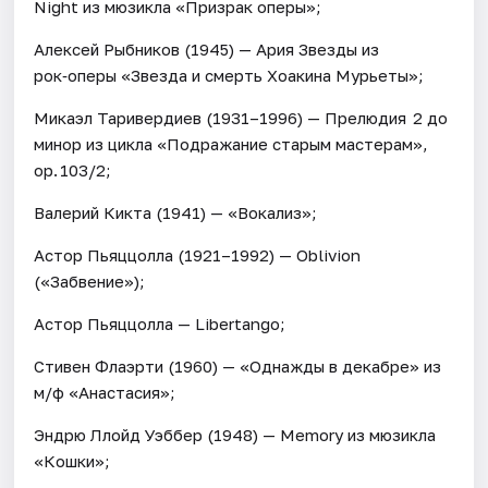
Night из мюзикла «Призрак оперы»;
Алексей Рыбников (1945) — Ария Звезды из
рок‑оперы «Звезда и смерть Хоакина Мурьеты»;
Микаэл Таривердиев (1931–1996) — Прелюдия 2 до
минор из цикла «Подражание старым мастерам»,
op. 103/2;
Валерий Кикта (1941) — «Вокализ»;
Астор Пьяццолла (1921–1992) — Oblivion
(«Забвение»);
Астор Пьяццолла — Libertango;
Стивен Флаэрти (1960) — «Однажды в декабре» из
м/ф «Анастасия»;
Эндрю Ллойд Уэббер (1948) — Memory из мюзикла
«Кошки»;