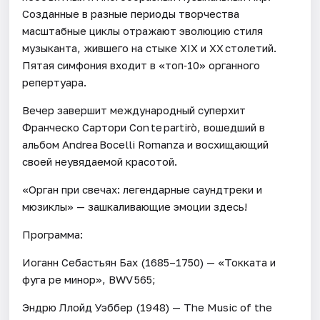
Созданные в разные периоды творчества
масштабные циклы отражают эволюцию стиля
музыканта, жившего на стыке XIX и XX столетий.
Пятая симфония входит в «топ‑10» органного
репертуара.
Вечер завершит международный суперхит
Франческо Сартори Con te partirò, вошедший в
альбом Andrea Bocelli Romanza и восхищающий
своей неувядаемой красотой.
«Орган при свечах: легендарные саундтреки и
мюзиклы» — зашкаливающие эмоции здесь!
Программа:
Иоганн Себастьян Бах (1685–1750) — «Токката и
фуга ре минор», BWV 565;
Эндрю Ллойд Уэббер (1948) — The Music of the