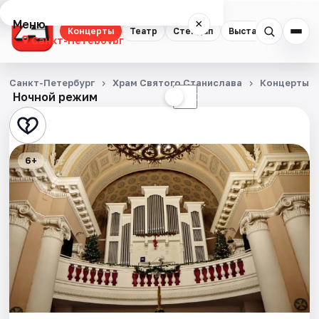
Меню
×
Концерты
Театр
Стендап
Выставки
Квест
Санкт-Петербург
Концерты
Санкт-Петербург
Храм Святого Станислава
Концерты
Ночной режим
☀
☾
Театр
Стендап
6+
Выставки
Квесты
Экскурсии
Спорт
События