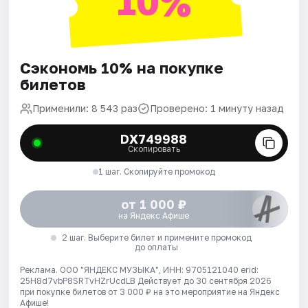
10%
Сэкономь 10% на покупке
билетов
Применили: 8 543 раз
Проверено: 1 минуту назад
DX749988
Скопировать
1 шаг. Скопируйте промокод
от 1 000 ₽
на Яндекс Афише
2 шаг. Выберите билет и примените промокод
до оплаты
Реклама. ООО "ЯНДЕКС МУЗЫКА", ИНН: 9705121040 erid:
25H8d7vbP8SRTvHZrUcdLB
Действует до 30 сентября 2026
при покупке билетов от 3 000 ₽ на это мероприятие на Яндекс
Афише!