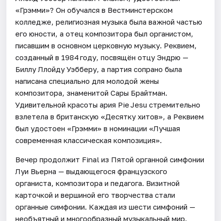
«Грэмми»? Он обучался в Вестминстерском
колледже, религиозная музыка была важной частью
его юности, а отец композитора был органистом,
писавшим в основном церковную музыку. Реквием,
созданный в 1984 году, посвящён отцу Эндрю —
Биллу Ллойду Уэбберу, а партия сопрано была
написана специально для молодой жены
композитора, знаменитой Сары Брайтман.
Удивительной красоты ария Pie Jesu стремительно
взлетела в британскую «Десятку хитов», а Реквием
был удостоен «Грэмми» в номинации «Лучшая
современная классическая композиция».
Вечер продолжит Final из Пятой органной симфонии
Луи Вьерна — выдающегося французского
органиста, композитора и педагога. Визитной
карточкой и вершиной его творчества стали
органные симфонии. Каждая из шести симфоний —
необъятный и многообразный музыкальный мир.