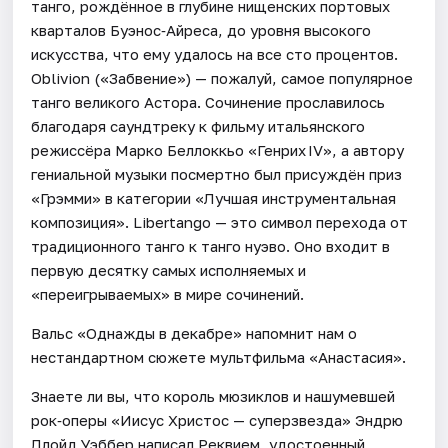
танго, рождённое в глубине нищенских портовых
кварталов Буэнос‑Айреса, до уровня высокого
искусства, что ему удалось на все сто процентов.
Oblivion («Забвение») — пожалуй, самое популярное
танго великого Астора. Сочинение прославилось
благодаря саундтреку к фильму итальянского
режиссёра Марко Беллоккьо «Генрих IV», а автору
гениальной музыки посмертно был присуждён приз
«Грэмми» в категории «Лучшая инструментальная
композиция». Libertango — это символ перехода от
традиционного танго к танго нуэво. Оно входит в
первую десятку самых исполняемых и
«переигрываемых» в мире сочинений.
Вальс «Однажды в декабре» напомнит нам о
нестандартном сюжете мультфильма «Анастасия».
Знаете ли вы, что король мюзиклов и нашумевшей
рок‑оперы «Иисус Христос — суперзвезда» Эндрю
Ллойд Уэббер написал Реквием, удостоенный