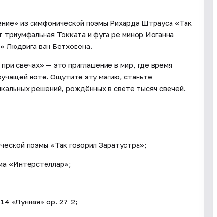
ение» из симфонической поэмы Рихарда Штрауса «Так
т триумфальная Токката и фуга ре минор Иоганна
» Людвига ван Бетховена.
при свечах» — это приглашение в мир, где время
вучащей ноте. Ощутите эту магию, станьте
ыкальных решений, рождённых в свете тысяч свечей.
ческой поэмы «Так говорил Заратустра»;
ьма «Интерстеллар»;
14 «Лунная» op. 27 2;