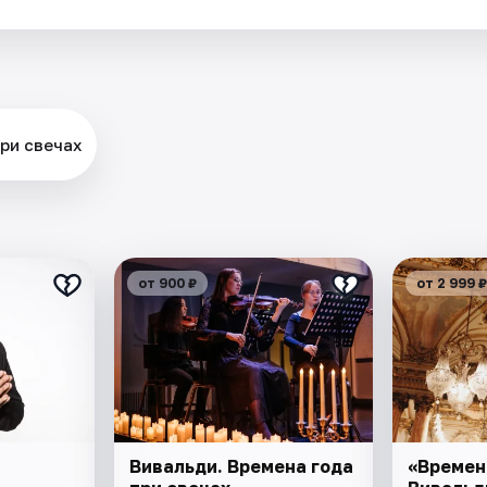
ри свечах
от 900 ₽
от 2 999 ₽
Вивальди. Времена года
«Времен