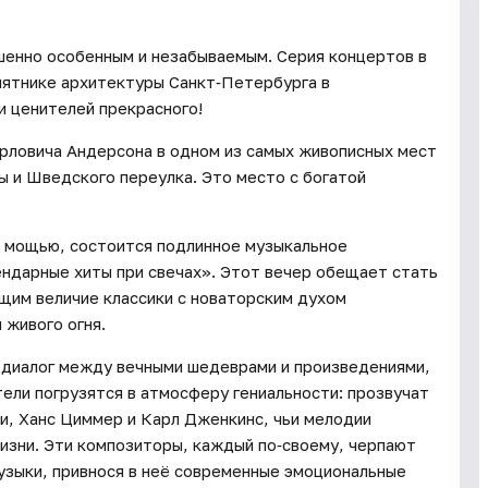
шенно особенным и незабываемым. Серия концертов в
мятнике архитектуры Санкт‑Петербурга в
и ценителей прекрасного!
арловича Андерсона в одном из самых живописных мест
ы и Шведского переулка. Это место с богатой
 с мощью, состоится подлинное музыкальное
ендарные хиты при свечах». Этот вечер обещает стать
щим величие классики с новаторским духом
живого огня.
диалог между вечными шедеврами и произведениями,
ли погрузятся в атмосферу гениальности: прозвучат
и, Ханс Циммер и Карл Дженкинс, чьи мелодии
жизни. Эти композиторы, каждый по‑своему, черпают
музыки, привнося в неё современные эмоциональные