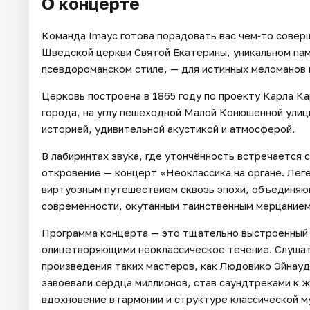
О концерте
Команда Imayc готова порадовать вас чем‑то совер
Шведской церкви Святой Екатерины, уникальном па
псевдороманском стиле, — для истинных меломанов 
Церковь построена в 1865 году по проекту Карла К
города, на углу пешеходной Малой Конюшенной улиц
историей, удивительной акустикой и атмосферой.
В лабиринтах звука, где утончённость встречается
откровение — концерт «Неоклассика на органе. Лег
виртуозным путешествием сквозь эпохи, объединяю
современности, окутанным таинственным мерцанием 
Программа концерта — это тщательно выстроенный 
олицетворяющими неоклассическое течение. Слушате
произведения таких мастеров, как Людовико Эйнауд
завоевали сердца миллионов, став саундтреками к 
вдохновение в гармонии и структуре классической 