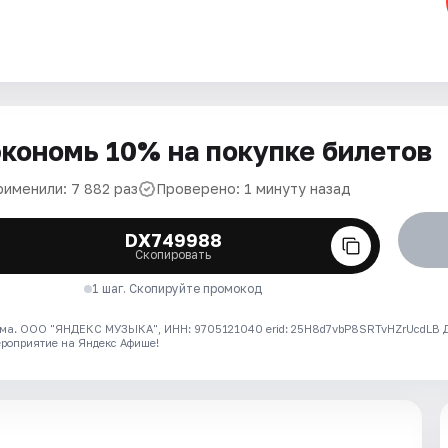
кономь 10% на покупке билетов
рименили: 7 882 раз
Проверено: 1 минуту назад
DX749988
Скопировать
1 шаг. Скопируйте промокод
ма. ООО "ЯНДЕКС МУЗЫКА", ИНН: 9705121040 erid: 25H8d7vbP8SRTvHZrUcdLB
ероприятие на Яндекс Афише!