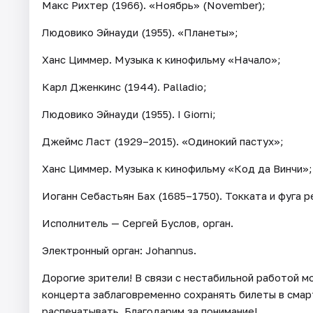
Макс Рихтер (1966). «Ноябрь» (November);
Людовико Эйнауди (1955). «Планеты»;
Ханс Циммер. Музыка к кинофильму «Начало»;
Карл Дженкинс (1944). Palladio;
Людовико Эйнауди (1955). I Giorni;
Джеймс Ласт (1929–2015). «Одинокий пастух»;
Ханс Циммер. Музыка к кинофильму «Код да Винчи»;
Иоганн Себастьян Бах (1685–1750). Токката и фуга р
Исполнитель — Сергей Буслов, орган.
Электронный орган: Johannus.
Дорогие зрители! В связи с нестабильной работой 
концерта заблаговременно сохранять билеты в смар
распечатывать. Благодарим за понимание!