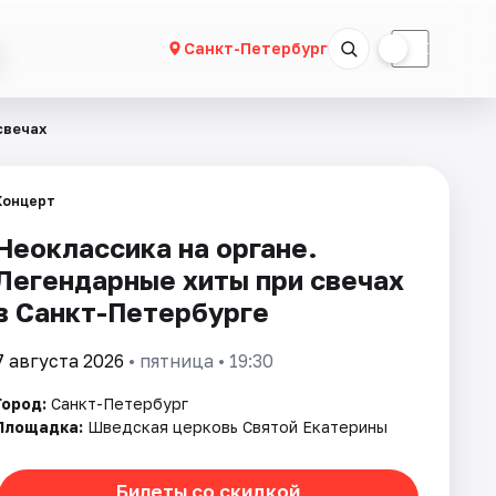
☀
☾
Санкт-Петербург
свечах
Концерт
Неоклассика на органе.
Легендарные хиты при свечах
в Санкт-Петербурге
7 августа 2026
• пятница • 19:30
Город:
Санкт-Петербург
Площадка:
Шведская церковь Святой Екатерины
Билеты со скидкой