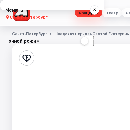
Меню
×
Концерты
Театр
С
Санкт-Петербург
Концерты
Санкт-Петербург
Шведская церковь Святой Екатерины
Ночной режим
☀
☾
Театр
Стендап
Выставки
Квесты
Экскурсии
Спорт
События