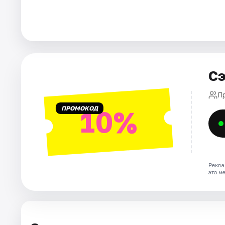
Города
Площадки
Сэ
Артисты
П
Рейтинги
ПРОМОКОД
10%
Рекла
это м