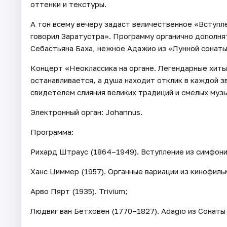
оттенки и текстуры.
А тон всему вечеру задаст величественное «Вступл
говорил Заратустра». Программу органично дополня
Себастьяна Баха, нежное Адажио из «Лунной сонаты
Концерт «Неоклассика на органе. Легендарные хиты 
останавливается, а душа находит отклик в каждой з
свидетелем слияния великих традиций и смелых муз
Электронный орган: Johannus.
Программа:
Рихард Штраус (1864–1949). Вступление из симфони
Ханс Циммер (1957). Органные вариации из кинофил
Арво Пярт (1935). Trivium;
Людвиг ван Бетховен (1770–1827). Adagio из Сонаты 