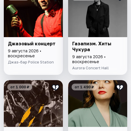
Джазовый концерт
Газапизм. Хиты
Чукура
9 августа 2026 •
воскресенье
9 августа 2026 •
воскресенье
Джаз-бар Police Station
Aurora Concert Hall
от 1 000 ₽
от 1 490 ₽