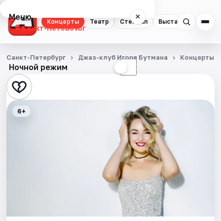
Меню
×
Концерты
Театр
Стендап
Выставки
Квест
Санкт-Петербург
Концерты
Санкт-Петербург
Джаз-клуб Игоря Бутмана
Концерты
Ночной режим
☀
☾
Театр
Стендап
6+
Выставки
Квесты
Экскурсии
Спорт
События