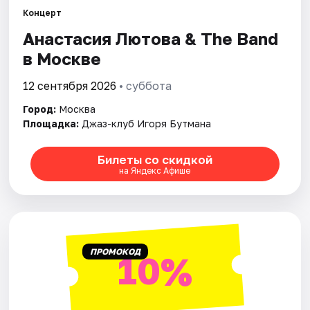
Концерт
Города
Анастасия Лютова & The Band
в Москве
Площадки
12 сентября 2026
• суббота
Артисты
Город:
Москва
Площадка:
Джаз-клуб Игоря Бутмана
Рейтинги
Билеты со скидкой
на Яндекс Афише
ПРОМОКОД
10%