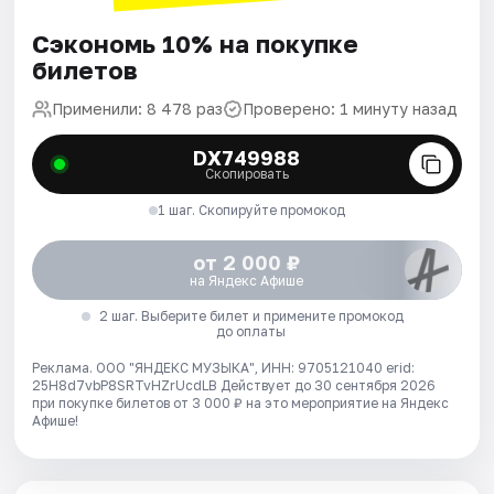
Сэкономь 10% на покупке
билетов
Применили: 8 478 раз
Проверено: 1 минуту назад
DX749988
Скопировать
1 шаг. Скопируйте промокод
от 2 000 ₽
на Яндекс Афише
2 шаг. Выберите билет и примените промокод
до оплаты
Реклама. ООО "ЯНДЕКС МУЗЫКА", ИНН: 9705121040 erid:
25H8d7vbP8SRTvHZrUcdLB
Действует до 30 сентября 2026
при покупке билетов от 3 000 ₽ на это мероприятие на Яндекс
Афише!