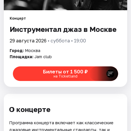
Города
Концерт
Инструментал джаз в Москве
Площадки
29 августа 2026
• суббота • 19:00
Артисты
Город:
Москва
Рейтинги
Площадка:
Jam club
Билеты от 1 500 ₽
на Ticketland
О концерте
Программа концерта включает как классические
джазовые инструментальные стандарты, так и