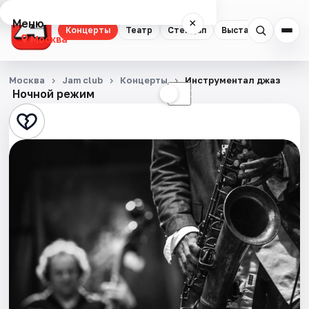
Меню
×
Концерты
Театр
Стендап
Выставки
Квест
Москва
Концерты
Москва
Jam club
Концерты
Инструментал джаз
Ночной режим
☀
☾
Театр
Стендап
Выставки
Квесты
Экскурсии
Спорт
События