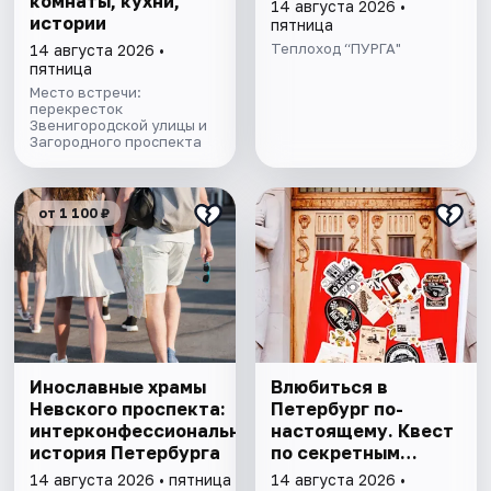
комнаты, кухни,
14 августа 2026 •
истории
пятница
Теплоход “ПУРГА"
14 августа 2026 •
пятница
Место встречи:
перекресток
Звенигородской улицы и
Загородного проспекта
от 1 100 ₽
Инославные храмы
Влюбиться в
Невского проспекта:
Петербург по-
интерконфессиональная
настоящему. Квест
история Петербурга
по секретным
местам
14 августа 2026 • пятница
14 августа 2026 •