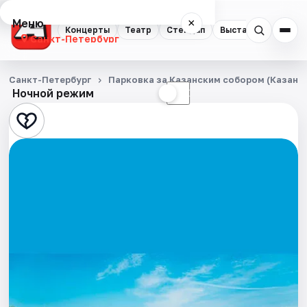
Меню
×
Концерты
Театр
Стендап
Выставки
Квест
Санкт-Петербург
Концерты
Санкт-Петербург
Парковка за Казанским собором (Казанска
Ночной режим
☀
☾
Театр
Стендап
Выставки
Квесты
Экскурсии
Спорт
События