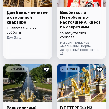
Дом Бака: чаепитие
Влюбиться в
в старинной
Петербург по-
квартире
настоящему. Квест
по секретным
15 августа 2026 •
местам
суббота
15 августа 2026 •
суббота
Дом Бака
магазин подарков
«Малиновый мерч»,
Загородный проспект, д.
11
от 2 450 ₽
от 2 350 ₽
Великолепный
В ПЕТЕРГОФ ИЗ