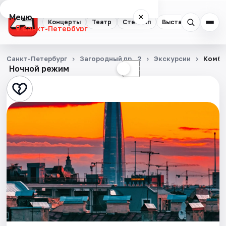
Меню
×
Концерты
Театр
Стендап
Выставки
Квест
Санкт-Петербург
Концерты
Санкт-Петербург
Загородный пр., 2
Экскурсии
Комбо
Ночной режим
☀
☾
Театр
Стендап
Выставки
Квесты
Экскурсии
Спорт
События