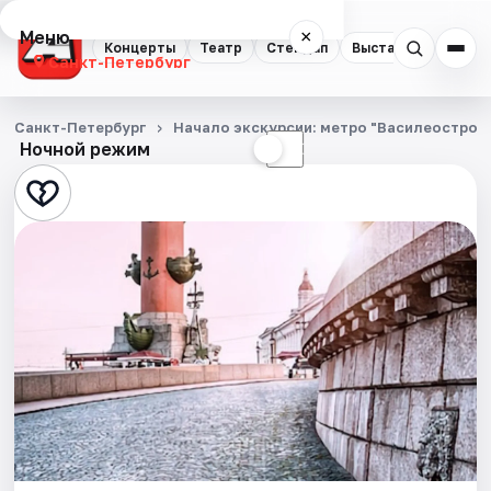
Меню
×
Концерты
Театр
Стендап
Выставки
Квест
Санкт-Петербург
Концерты
Санкт-Петербург
Начало экскурсии: метро "Василеостровс
Ночной режим
☀
☾
Театр
Стендап
Выставки
Квесты
Экскурсии
Спорт
События