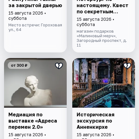
за закрытой дверью
настоящему. Квест
по секретным
15 августа 2026 •
местам
суббота
15 августа 2026 •
суббота
Место встречи: Гороховая
ул., 64
магазин подарков
«Малиновый мерч»,
Загородный проспект, д.
11
от 300 ₽
Медиация по
Историческая
выставке «Адреса
экскурсия по
перемен 2.0»
Анненкирхе
15 августа 2026 •
15 августа 2026 •