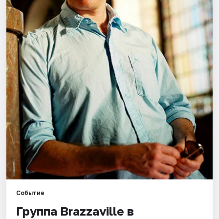
Города
Площадки
Артисты
Рейтинги
Событие
Группа Brazzaville в