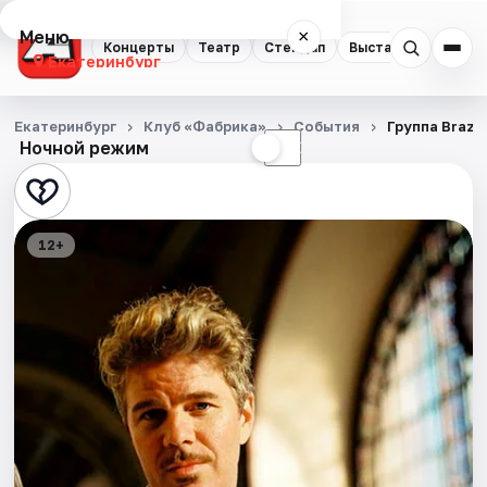
Меню
×
Концерты
Театр
Стендап
Выставки
Квест
Екатеринбург
Концерты
Екатеринбург
Клуб «Фабрика»
События
Группа Brazz
Ночной режим
☀
☾
Театр
Стендап
12+
Выставки
Квесты
Экскурсии
Спорт
События