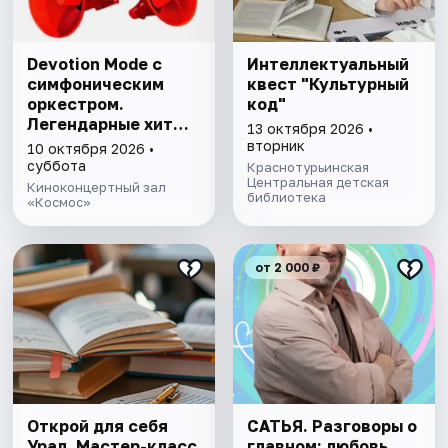
Devotion Mode с
Интеллектуальный
симфоническим
квест "Культурный
оркестром.
код"
Легендарные хиты
13 октября 2026 •
Депеш Мод
вторник
10 октября 2026 •
суббота
Краснотурьинская
Центральная детская
Киноконцертный зал
библиотека
«Космос»
от 2 000 ₽
Открой для себя
САТЬЯ. Разговоры о
Урал. Мастер-класс
главном: любовь,