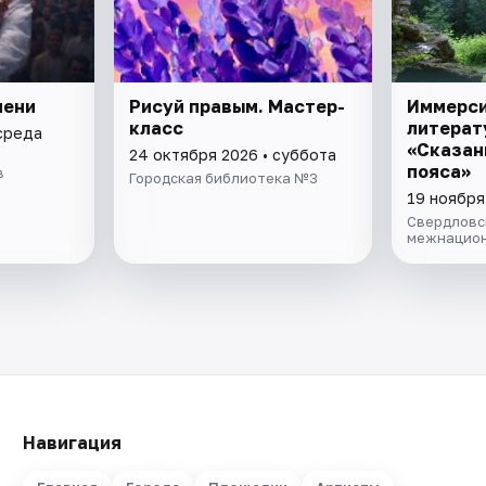
мени
Рисуй правым. Мастер-
Иммерс
класс
литерат
 среда
«Сказан
24 октября 2026 • суббота
пояса»
в
Городская библиотека №3
19 ноября
Свердловс
межнацион
Навигация