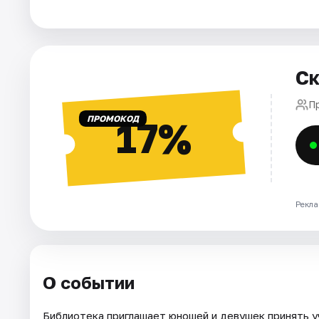
Города
Площадки
Ск
Артисты
П
ПРОМОКОД
17%
Рейтинги
Рекла
О событии
Библиотека приглашает юношей и девушек принять у