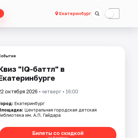
☀
☾
Екатеринбург
Событие
Квиз "IQ-баттл" в
Екатеринбурге
22 октября 2026
• четверг • 16:00
Город:
Екатеринбург
Площадка:
Центральная городская детская
библиотека им. А.П. Гайдара
Билеты со скидкой
на Kassir.ru