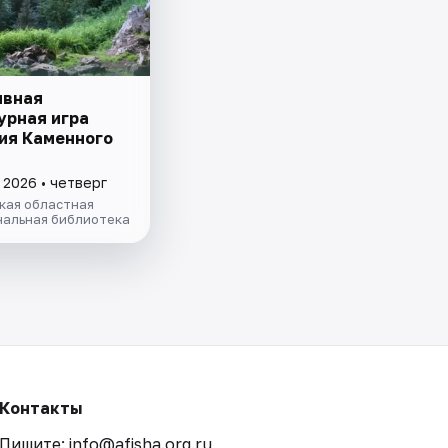
ивная
урная игра
ия Каменного
 2026 • четверг
кая областная
альная библиотека
Контакты
Пишите: info@afisha.org.ru