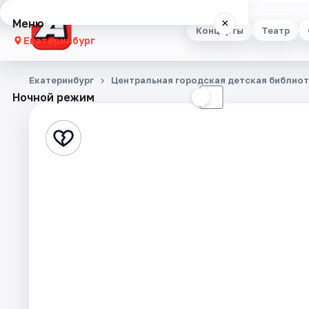
Меню
×
Концерты
Театр
Екатеринбург
Концерты
Екатеринбург
Центральная городская детская библиоте
Ночной режим
☀
☾
Театр
Стендап
Выставки
Квесты
Экскурсии
Спорт
События