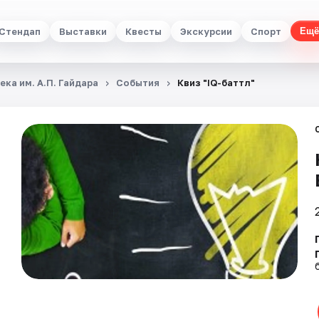
Стендап
Выставки
Квесты
Экскурсии
Спорт
Ещё
ка им. А.П. Гайдара
События
Квиз "IQ-баттл"