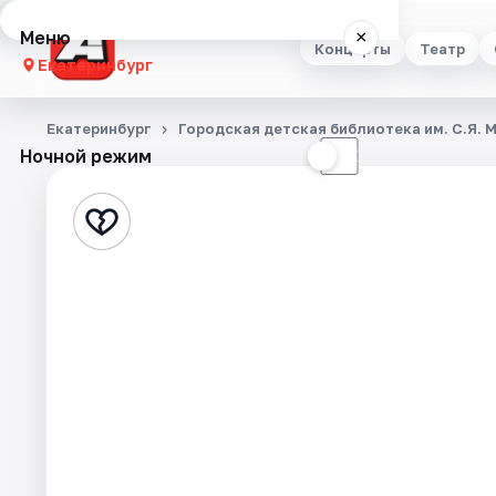
Меню
×
Концерты
Театр
Екатеринбург
Концерты
Екатеринбург
Городская детская библиотека им. С.Я.
Ночной режим
☀
☾
Театр
Стендап
Выставки
Квесты
Экскурсии
Спорт
События