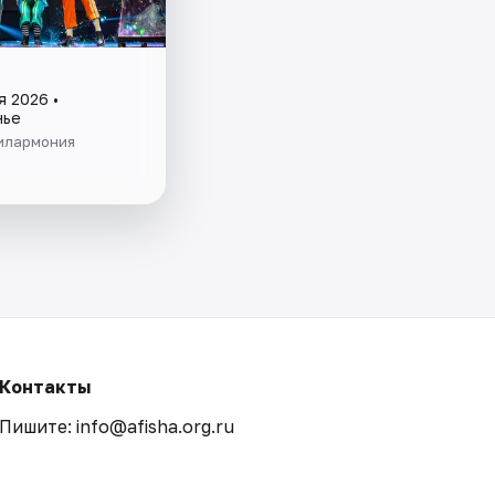
я 2026 •
нье
илармония
Контакты
Пишите: info@afisha.org.ru