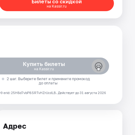
Билеты со скидкой
на Kassir.ru
Купить билеты
на Kassir.ru
2 шаг. Выберите билет и примените промокод
до оплаты
 erid: 25H8d7vbP8SRTvHZrUcdLB.
Действует до 31 августа 2026
Адрес