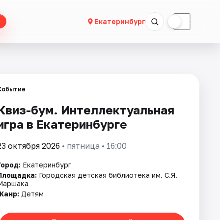
☀
☾
Екатеринбург
Событие
Квиз-бум. Интеллектуальная
игра в Екатеринбурге
23 октября 2026
• пятница • 16:00
Город:
Екатеринбург
Площадка:
Городская детская библиотека им. С.Я.
Маршака
Жанр:
Детям