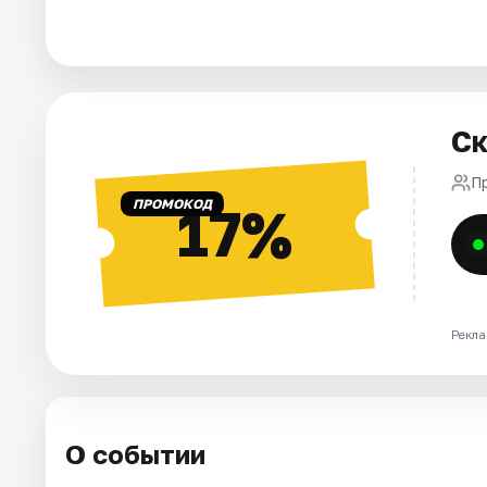
Города
Площадки
Ск
Артисты
П
ПРОМОКОД
17%
Рейтинги
Рекла
О событии