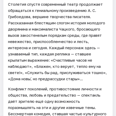
Столетия спустя современный театр продолжает
обращаться к гениальному произведению А. С.
Грибоедова, вершине творчества писателя.
Рассказанная блестящим слогом история молодого
дворянина и максималиста Чацкого, бросающего
вызов закостенелым порядкам среды, где правят
невежество, приспособленчество и лесть,
интересна и сегодня. Каждый персонаж здесь —
узнаваемый тип, каждая реплика — ставшее
крылатым выражение: «Счастливые часов не
наблюдают», «Блажен, кто верует, тепло ему на
свете!», «Служить бы рад, прислуживаться тошно»,
«Дома новы́, но предрассудки стары»...
Конфликт поколений, противостояние личности и
общества, любовь и предательство — спектакль
даёт зрителю ещё одну возможность
поразмышлять на эти и другие извечные темы.
Бессмертная комедия, ставшая частью культурного