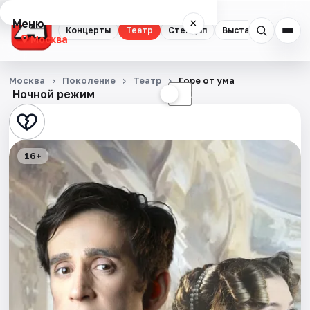
Меню
×
Концерты
Театр
Стендап
Выставки
Квест
Москва
Концерты
Москва
Поколение
Театр
Горе от ума
Ночной режим
☀
☾
Театр
Стендап
16+
Выставки
Квесты
Экскурсии
Спорт
События