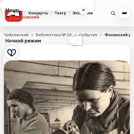
Меню
×
Концерты
Театр
Экскурсии
Чайковский
Концерты
Чайковский
Библиотека № 16
События
Фокинский рай
Ночной режим
☀
☾
Театр
Экскурсии
События
Города
Площадки
Артисты