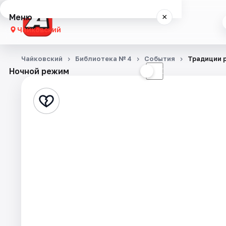
Меню
×
Чайковский
Концерты
Чайковский
Библиотека № 4
События
Традиции 
Ночной режим
☀
☾
Театр
Экскурсии
События
Города
Площадки
Артисты