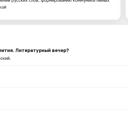
ачений русских слов; формированию коммуникативных
кой
пития. Литературный вечер?
вский.
.