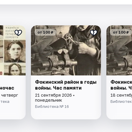
от 100 ₽
от 100 ₽
Фокинский район в годы
Фокинск
ночас
войны. Час памяти
войны. 
 четверг
21 сентября 2026 •
18 сентяб
понедельник
отека
Библиотек
Библиотека № 16