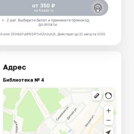
от 350 ₽
на Kassir.ru
2 шаг. Выберите билет и примените промокод
до оплаты
 erid: 25H8d7vbP8SRTvHZrUcdLB.
Действует до 31 августа 2026
Адрес
Библиотека № 4