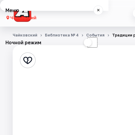
Меню
×
Чайковский
Концерты
Чайковский
Библиотека № 4
События
Традиции 
Ночной режим
☀
☾
Театр
Экскурсии
События
Города
Площадки
Артисты