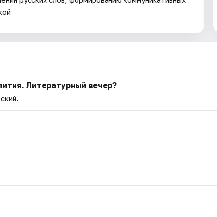
ачений русских слов; формированию коммуникативных
кой
пития. Литературный вечер?
вский.
.