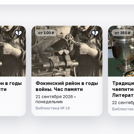
от 100 ₽
от 350 ₽
н в годы
Фокинский район в годы
Традици
яти
войны. Час памяти
чаепити
Литерат
21 сентября 2026 •
понедельник
22 сентяб
Библиотека № 16
Библиотек