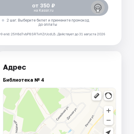
от 350 ₽
на Kassir.ru
2 шаг. Выберите билет и примените промокод
до оплаты
 erid: 25H8d7vbP8SRTvHZrUcdLB.
Действует до 31 августа 2026
Адрес
Библиотека № 4