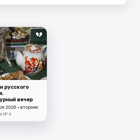
и русского
я.
урный вечер
ря 2026 • вторник
а № 4