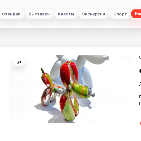
Стендап
Выставки
Квесты
Экскурсии
Спорт
Ещ
6+