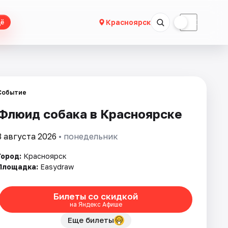
☀
☾
Красноярск
ё
Событие
Флюид собака в Красноярске
3 августа 2026
• понедельник
Город:
Красноярск
Площадка:
Easydraw
Билеты со скидкой
на Яндекс Афише
Еще билеты