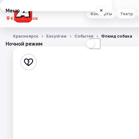
Меню
×
Концерты
Театр
Красноярск
Концерты
Красноярск
Easydraw
События
Флюид собака
Ночной режим
☀
☾
Театр
Стендап
Выставки
Квесты
Экскурсии
Спорт
События