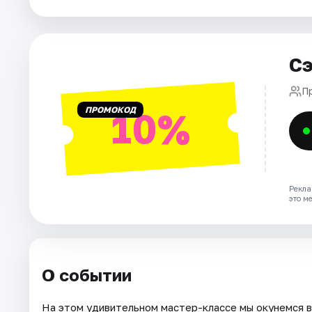
Города
Сэ
Площадки
П
Артисты
ПРОМОКОД
10%
Рейтинги
Рекла
это м
О событии
На этом удивительном мастер-классе мы окунемся в