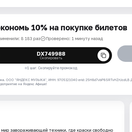
кономь 10% на покупке билетов
рименили: 8 183 раз
Проверено: 1 минуту назад
DX749988
Скопировать
1 шаг. Скопируйте промокод
ма. ООО "ЯНДЕКС МУЗЫКА", ИНН: 9705121040 erid: 25H8d7vbP8SRTvHZrUcdLB
ероприятие на Яндекс Афише!
 мир завораживающей техники, где краски свободно