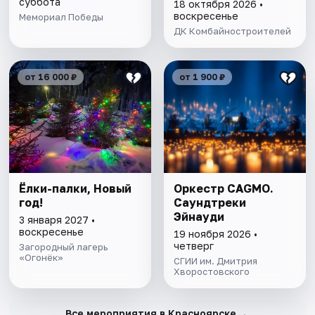
суббота
18 октября 2026 •
воскресенье
Мемориал Победы
ДК Комбайностроителей
от 16 000 ₽
от 1 900 ₽
Ёлки-палки, Новый
Оркестр CAGMO.
год!
Саундтреки
Эйнауди
3 января 2027 •
воскресенье
19 ноября 2026 •
четверг
Загородный лагерь
«Огонёк»
СГИИ им. Дмитрия
Хворостовского
→
Все мероприятия в Красноярске