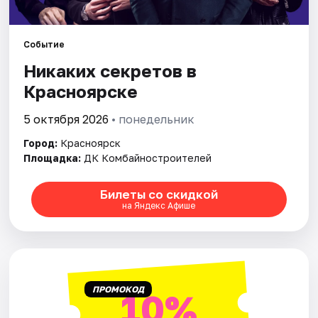
Города
Событие
Никаких секретов в
Площадки
Красноярске
Артисты
5 октября 2026
• понедельник
Рейтинги
Город:
Красноярск
Площадка:
ДК Комбайностроителей
Билеты со скидкой
на Яндекс Афише
ПРОМОКОД
10%