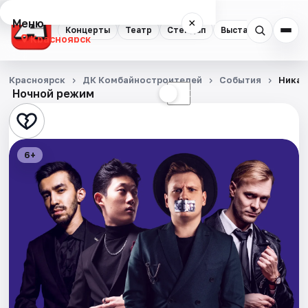
Меню
×
Концерты
Театр
Стендап
Выставки
Квест
Красноярск
Концерты
Красноярск
ДК Комбайностроителей
События
Никак
Ночной режим
☀
☾
Театр
Стендап
6+
Выставки
Квесты
Экскурсии
Спорт
События