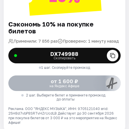
Сэкономь 10% на покупке
билетов
Применили: 7 856 раз
Проверено: 1 минуту назад
DX749988
Скопировать
1 шаг. Скопируйте промокод
от 1 600 ₽
на Яндекс Афише
2 шаг. Выберите билет и примените промокод
до оплаты
Реклама. ООО "ЯНДЕКС МУЗЫКА", ИНН: 9705121040 erid:
25H8d7vbP8SRTvHZrUcdLB
Действует до 30 сентября 2026
при покупке билетов от 3 000 ₽ на это мероприятие на Яндекс
Афише!