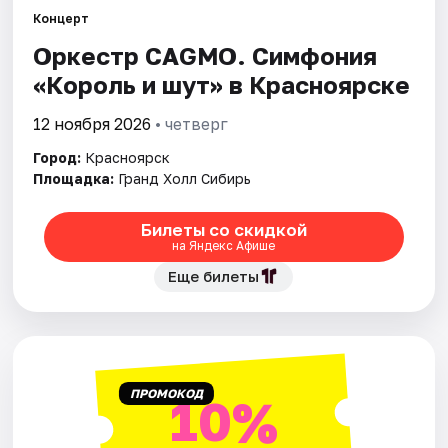
Концерт
Оркестр CAGMO. Симфония
Города
«Король и шут» в Красноярске
Площадки
12 ноября 2026
• четверг
Артисты
Город:
Красноярск
Площадка:
Гранд Холл Сибирь
Рейтинги
Билеты со скидкой
на Яндекс Афише
Еще билеты
ПРОМОКОД
10%