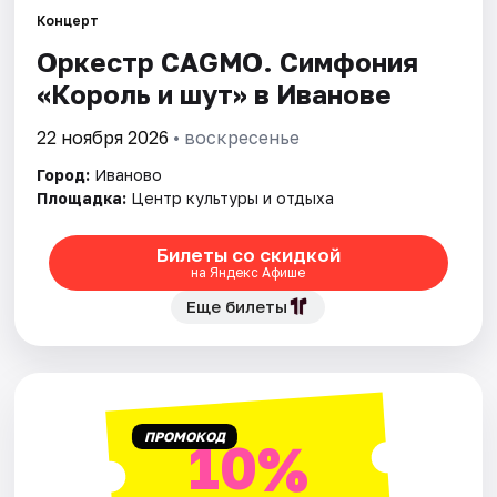
Площадки
Концерт
Оркестр CAGMO. Симфония
Артисты
«Король и шут» в Иванове
Рейтинги
22 ноября 2026
• воскресенье
Город:
Иваново
Площадка:
Центр культуры и отдыха
Билеты со скидкой
на Яндекс Афише
Еще билеты
ПРОМОКОД
10%