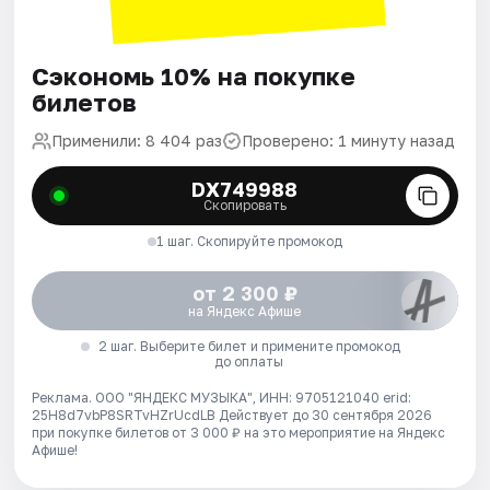
Сэкономь 10% на покупке
билетов
Применили: 8 404 раз
Проверено: 1 минуту назад
DX749988
Скопировать
1 шаг. Скопируйте промокод
от 2 300 ₽
на Яндекс Афише
2 шаг. Выберите билет и примените промокод
до оплаты
Реклама. ООО "ЯНДЕКС МУЗЫКА", ИНН: 9705121040 erid:
25H8d7vbP8SRTvHZrUcdLB
Действует до 30 сентября 2026
при покупке билетов от 3 000 ₽ на это мероприятие на Яндекс
Афише!